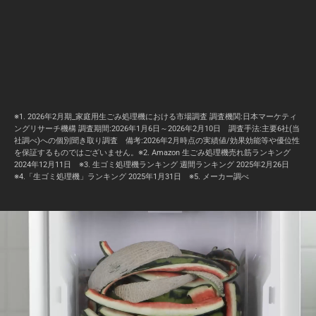
※1. 2026年2月期_家庭用生ごみ処理機における市場調査 調査機関:日本マーケティ
ングリサーチ機構 調査期間:2026年1月6日～2026年2月10日 調査手法:主要6社(当
社調べ)への個別聞き取り調査 備考:2026年2月時点の実績値/効果効能等や優位性
を保証するものではございません。※2. Amazon 生ごみ処理機売れ筋ランキング
2024年12月11日 ※3. 生ゴミ処理機ランキング 週間ランキング 2025年2月26日
※4.「生ゴミ処理機」ランキング 2025年1月31日 ※5. メーカー調べ