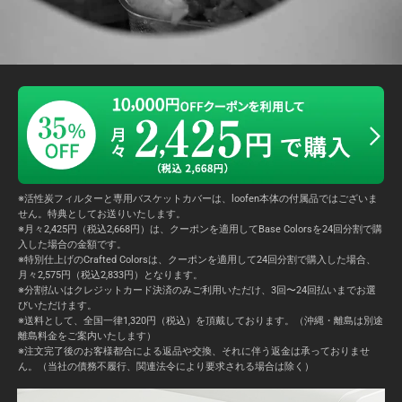
※活性炭フィルターと専用バスケットカバーは、loofen本体の付属品ではございま
せん。特典としてお送りいたします。
※月々2,425円（税込2,668円）は、クーポンを適用してBase Colorsを24回分割で購
入した場合の金額です。
※特別仕上げのCrafted Colorsは、クーポンを適用して24回分割で購入した場合、
月々2,575円（税込2,833円）となります。
※分割払いはクレジットカード決済のみご利用いただけ、3回〜24回払いまでお選
びいただけます。
※送料として、全国一律1,320円（税込）を頂戴しております。（沖縄・離島は別途
離島料金をご案内いたします）
※注文完了後のお客様都合による返品や交換、それに伴う返金は承っておりませ
ん。（当社の債務不履行、関連法令により要求される場合は除く）