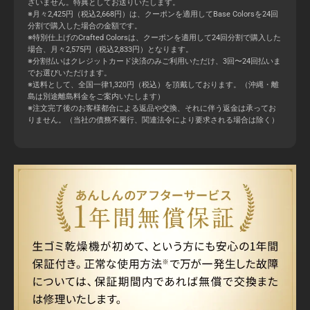
ざいません。特典としてお送りいたします。
※月々2,425円（税込2,668円）は、クーポンを適用してBase Colorsを24回
分割で購入した場合の金額です。
※特別仕上げのCrafted Colorsは、クーポンを適用して24回分割で購入した
場合、月々2,575円（税込2,833円）となります。
※分割払いはクレジットカード決済のみご利用いただけ、3回〜24回払いま
でお選びいただけます。
※送料として、全国一律1,320円（税込）を頂戴しております。（沖縄・離
島は別途離島料金をご案内いたします）
※注文完了後のお客様都合による返品や交換、それに伴う返金は承ってお
りません。（当社の債務不履行、関連法令により要求される場合は除く）